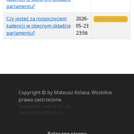
parlamentu?
Czy jesteś za rozpoczęciem
2026-
Wstrzymało się
kadencji w obecnym składzie
05-23
parlamentu?
23:56
Copyright © by Mateusz Kolasa. Wszelkie
prawa zastrzeżone.
Datacenter: 146.59.16.142
Time: 06.08.2026 05:11
Polecane strony