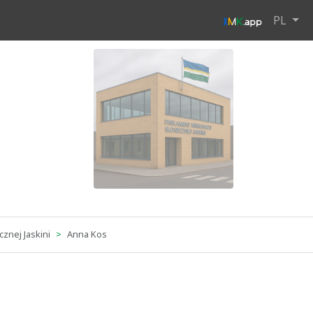
PL
znej Jaskini
Anna Kos