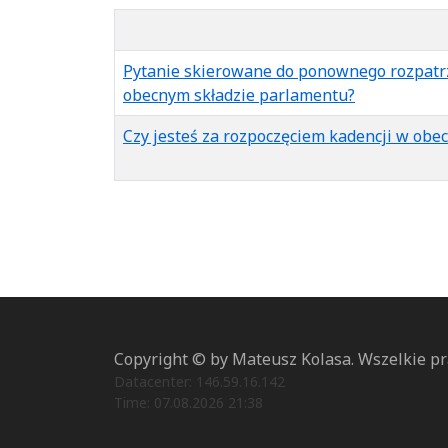
Pytanie skierowane do ponownego rozpatrz
obecnym składzie parlamentu?
Czy jesteś za rozpoczęciem kadencji w obe
Copyright © by Mateusz Kolasa. Wszelkie p
Datacenter: 146.59.16.142
Time: 07.08.2026 21:38