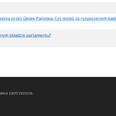
enia przez Głowę Państwa: Czy jesteś za rozpoczęciem kad
cnym składzie parlamentu?
rawa zastrzeżone.