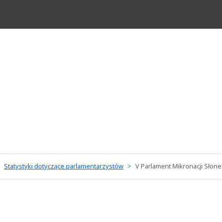
Statystyki dotyczące parlamentarzystów
V Parlament Mikronacji Słonec